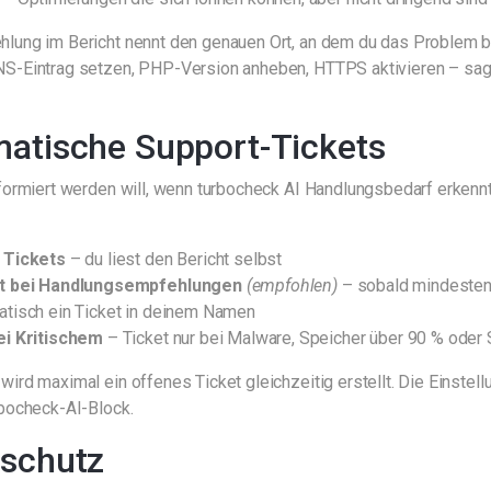
lung im Bericht nennt den genauen Ort, an dem du das Problem be
S-Eintrag setzen, PHP-Version anheben, HTTPS aktivieren – sagen
atische Support-Tickets
nformiert werden will, wenn turbocheck AI Handlungsbedarf erkennt
 Tickets
– du liest den Bericht selbst
t bei Handlungsempfehlungen
(empfohlen)
– sobald mindestens
atisch ein Ticket in deinem Namen
ei Kritischem
– Ticket nur bei Malware, Speicher über 90 % oder 
ird maximal ein offenes Ticket gleichzeitig erstellt. Die Einstel
rbocheck-AI-Block.
schutz