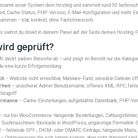
scannt unser System dein Hosting und sammelt rund 50 technis
eit, Cache-Status, PHP-Version, E-Mail-Konfiguration und mehr. E
ammen – klar, konkret, ohne Fachchinesisch.
s siehst du direkt in deinem Panel auf der Seite deines Hosting-P
ird geprüft?
I deckt sieben Bereiche ab – und zeigt im Bericht nur die Kategori
 eine kurze Erfolgsmeldung:
ch
– Website nicht erreichbar, Malware-Fund, sensible Dateien öf
rheit
– unsicherer Admin-Benutzername, offenes XML-RPC, fehle
llzugriff
ormance
– Cache-Einstellungen, aufgeblähte Datenbank, PHP-Versi
– nur bei WooCommerce: hängende Bestellungen, Zahlungsfehler,
 Suchmaschinen-Blockade in WordPress, ungünstige Permalink-St
l
– fehlende SPF-, DKIM- oder DMARC-Einträge, hängende Mails, 
– Optimierungen die sich lohnen können, aber nicht dringend sind