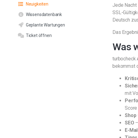
Neuigkeiten
Jede Nacht 
SSL-Gültigk
Wissensdatenbank
Deutsch zus
Geplante Wartungen
Das Ergebni
Ticket öffnen
Was w
turbocheck A
bekommst du
Kritis
Siche
mit Vo
Perf
Score
Shop
SEO
–
E-Mai
Tipps