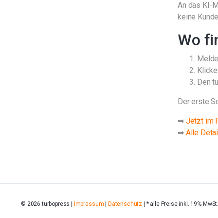
An das KI-M
keine Kunde
Wo fi
Melde
Klick
Den tu
Der erste Sc
➡
Jetzt im 
➡
Alle Deta
© 2026 turbopress |
Impressum
|
Datenschutz
| * alle Preise inkl. 19% MwSt