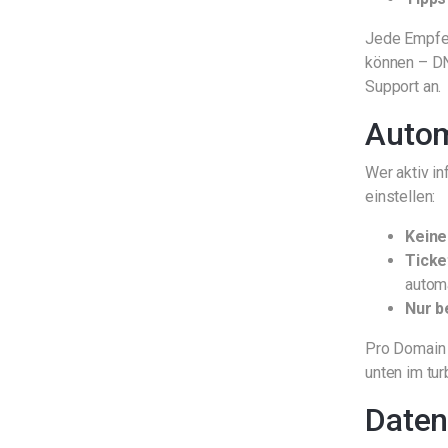
Jede Empfeh
können – DN
Support an.
Autom
Wer aktiv i
einstellen:
Keine
Ticke
autom
Nur b
Pro Domain w
unten im tu
Daten