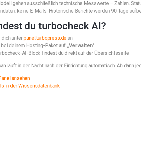
odell gehen ausschließlich technische Messwerte – Zahlen, Statu
ndaten, keine E-Mails. Historische Berichte werden 90 Tage aufb
ndest du turbocheck AI?
 dich unter
panel.turbopress.de
an
e bei deinem Hosting-Paket auf
„Verwalten"
rbocheck-AI-Block findest du direkt auf der Übersichtsseite
an läuft in der Nacht nach der Einrichtung automatisch. Ab dann je
Panel ansehen
ils in der Wissensdatenbank
.