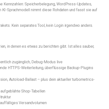
che Kennzahlen: Speicherbelegung, WordPress-Updates,
in KI-Sprachmodell nimmt diese Rohdaten und fasst sie auf
akets. Kein separates Tool, kein Login irgendwo anders.
en, in denen es etwas zu berichten gibt. Ist alles sauber,
fentlich zugänglich, Debug-Modus live
nde HTTPS-Weiterleitung, überflüssige Backup-Plugins
on, Autoload-Ballast – plus dein aktueller turbometrics-
 aufgeblähte Shop-Tabellen
ruktur
auffälliges Versandvolumen