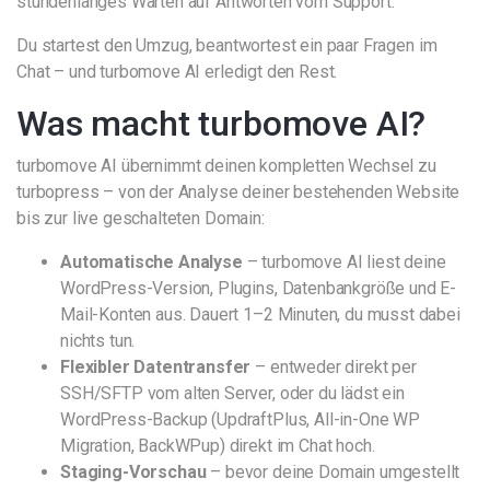
stundenlanges Warten auf Antworten vom Support.
Du startest den Umzug, beantwortest ein paar Fragen im
Chat – und turbomove AI erledigt den Rest.
Was macht turbomove AI?
turbomove AI übernimmt deinen kompletten Wechsel zu
turbopress – von der Analyse deiner bestehenden Website
bis zur live geschalteten Domain:
Automatische Analyse
– turbomove AI liest deine
WordPress-Version, Plugins, Datenbankgröße und E-
Mail-Konten aus. Dauert 1–2 Minuten, du musst dabei
nichts tun.
Flexibler Datentransfer
– entweder direkt per
SSH/SFTP vom alten Server, oder du lädst ein
WordPress-Backup (UpdraftPlus, All-in-One WP
Migration, BackWPup) direkt im Chat hoch.
Staging-Vorschau
– bevor deine Domain umgestellt