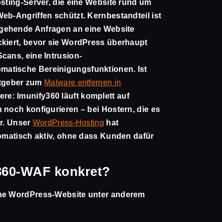
osting-Server, die eine Website rund um
eb-Angriffen schützt. Kernbestandteil ist
ingehende Anfragen an eine Website
ckiert, bevor sie WordPress überhaupt
cans, eine Intrusion-
matische Bereinigungsfunktionen. Ist
Ratgeber zum
Malware entfernen in
re: Imunify360 läuft komplett auf
 noch konfigurieren – bei Hostern, die es
ur. Unser
WordPress-Hosting
hat
tomatisch aktiv, ohne dass Kunden dafür
y360-WAF konkret?
ine WordPress-Website unter anderem