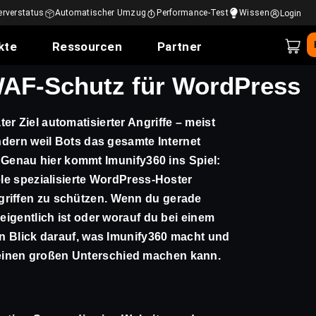
erverstatus
Automatischer Umzug
Performance-Test
Wissen
Login
kte
Ressourcen
Partner
 WAF-Schutz für WordPress
r Ziel automatisierter Angriffe – meist
ondern weil Bots das gesamte Internet
 Genau hier kommt
Imunify360
ins Spiel:
ele spezialisierte WordPress-Hoster
griffen zu schützen. Wenn du gerade
 eigentlich ist oder worauf du bei einem
ein Blick darauf, was Imunify360 macht und
einen großen Unterschied machen kann.