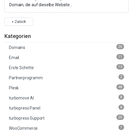
Domain, die auf dieselbe Website...
« Zurück
Kategorien
26
Domains
11
Email
13
Erste Schritte
2
Partnerprogramm
48
Plesk
8
turbomove AI
8
turbopress Panel
20
turbopress Support
1
WooCommerce