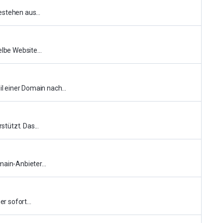
stehen aus...
lbe Website...
 einer Domain nach...
stützt. Das...
ain-Anbieter...
r sofort...