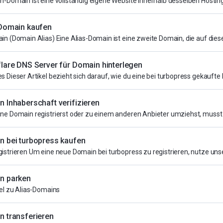
n-Domain ist eine vollständig eigene Website innerhalb desselben Hosting
-Domain kaufen
in (Domain Alias) Eine Alias-Domain ist eine zweite Domain, die auf diese
lare DNS Server für Domain hinterlegen
 Dieser Artikel bezieht sich darauf, wie du eine bei turbopress gekaufte b
 Inhaberschaft verifizieren
ne Domain registrierst oder zu einem anderen Anbieter umziehst, musst d
 bei turbopress kaufen
istrieren Um eine neue Domain bei turbopress zu registrieren, nutze uns
n parken
kel zu Alias-Domains
 transferieren