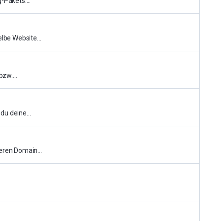
-Pakets....
lbe Website...
zw....
u deine...
eren Domain...