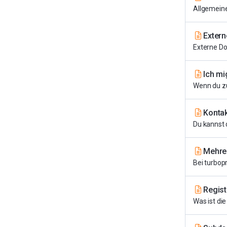
Allgemeine
Extern
Externe Do
Ich mi
Wenn du zu
Kontak
Du kannst 
Mehre
Bei turbop
Regist
Was ist die