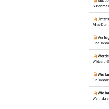
Subdo
Subdomains
Unter
Alias-Doma
Verfü
Eine Domai
Werden
Wildcard-SS
Wie la
Ein Domain
Wie la
Wenn du ein