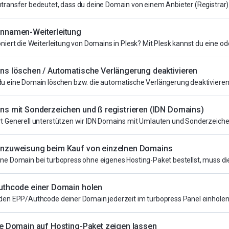
transfer bedeutet, dass du deine Domain von einem Anbieter (Registrar)
nnamen-Weiterleitung
niert die Weiterleitung von Domains in Plesk? Mit Plesk kannst du eine od
s löschen / Automatische Verlängerung deaktivieren
u eine Domain löschen bzw. die automatische Verlängerung deaktivieren, 
s mit Sonderzeichen und ß registrieren (IDN Domains)
t Generell unterstützen wir IDN Domains mit Umlauten und Sonderzeichen d
nzuweisung beim Kauf von einzelnen Domains
ne Domain bei turbopress ohne eigenes Hosting-Paket bestellst, muss die
uthcode einer Domain holen
den EPP/Authcode deiner Domain jederzeit im turbopress Panel einholen. 
e Domain auf Hosting-Paket zeigen lassen