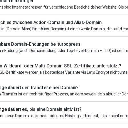
main hinzufügen
 sind Internetadressen für verschiedene Bereiche deiner Website. Sie be
schied zwischen Addon-Domain und Alias-Domain
in (Domain Alias) Eine Alias-Domain ist eine zweite Domain, die auf diese
gbare Domain-Endungen bei turbopress
n-Endung (auch Domainendung oder Top-Level-Domain – TLD) ist der Teil
 Wildcard- oder Multi-Domain-SSL-Zertifikate unterstützt?
L-Zertifikate werden als kostenlose Variante via Let's Encrypt nicht unter
nge dauert der Transfer einer Domain?
-Transfer ist ein mehrstufiger Prozess, an dem sowohl dein aktueller Dom
nge dauert es, bis eine Domain aktiv ist?
e neue Domain registrierst oder mit Hosting verbindest, ist sie nicht imme