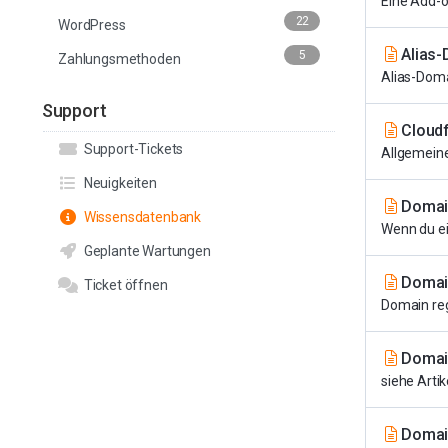
Eine Add-o
22
WordPress
Alias
5
Zahlungsmethoden
Alias-Doma
Support
Cloudf
Support-Tickets
Allgemeines
Neuigkeiten
Domain
Wissensdatenbank
Wenn du ei
Geplante Wartungen
Domain
Ticket öffnen
Domain reg
Domai
siehe Arti
Domain