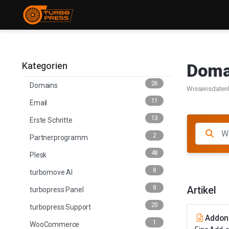
Kategorien
Doma
26
Domains
Wissensdaten
11
Email
13
Erste Schritte
2
Partnerprogramm
48
Plesk
8
turbomove AI
8
Artikel
turbopress Panel
20
turbopress Support
Addon
1
WooCommerce