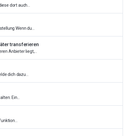
ese dort auch...
tellung Wenn du...
äter transferieren
n Anbieter liegt,...
de dich dazu...
ten. Ein...
unktion...