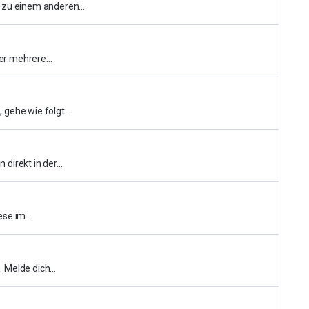
 zu einem anderen...
er mehrere...
gehe wie folgt...
irekt in der...
se im...
Melde dich...