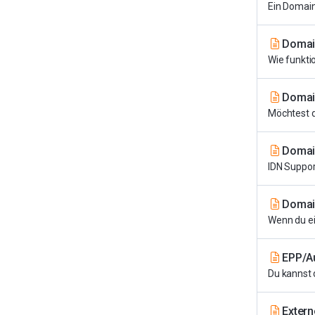
Ein Domain
Domai
Wie funktio
Domain
Möchtest d
Domain
IDN Suppor
Domai
Wenn du ei
EPP/A
Du kannst 
Extern