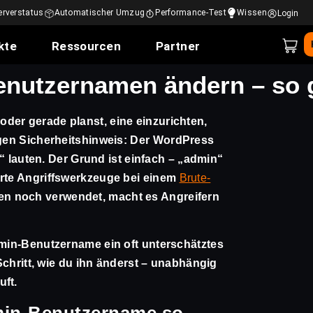
erverstatus
Automatischer Umzug
Performance-Test
Wissen
Login
kte
Ressourcen
Partner
utzernamen ändern – so g
der gerade planst, eine einzurichten,
igen Sicherheitshinweis: Der
WordPress
“ lauten. Der Grund ist einfach – „admin“
erte Angriffswerkzeuge bei einem
Brute-
n noch verwendet, macht es Angreifern
dmin-Benutzername ein oft unterschätztes
 Schritt, wie du ihn änderst – unabhängig
uft.
in-Benutzername so