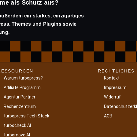
ame als Schutz aus?
außerdem ein starkes, einzigartiges
ess, Themes und Plugins sowie
ung.
RESSOURCEN
RECHTLICHES
Warum turbopress?
Kontakt
Affiliate Programm
Impressum
Agentur Partner
Widerruf
Rechenzentrum
Datenschutzerk
turbopress Tech Stack
AGB
turbocheck AI
turbomove AI